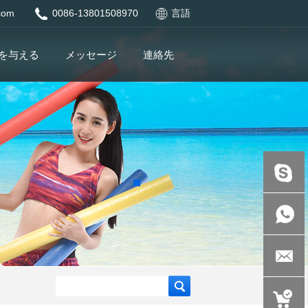
.com
0086-13801508970
言語
を与える
メッセージ
連絡先
現場：d
8845 e 5
+86-
ac 34 e
138015089
auspicious