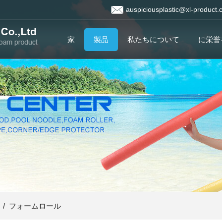
auspiciousplastic@xl-product
家
製品
私たちについて
に栄誉
/
フォームロール