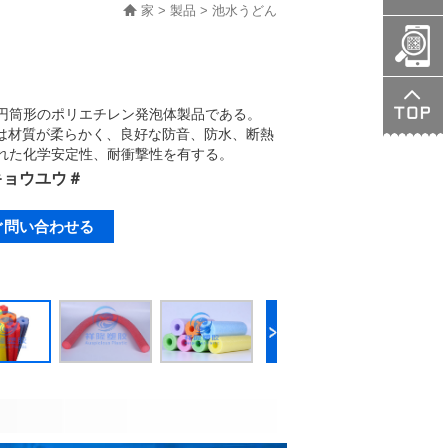
家
>
製品
>
池水うどん
7473
product.c
円筒形のポリエチレン発泡体製品である。
料は材質が柔らかく、良好な防音、防水、断熱
れた化学安定性、耐衝撃性を有する。
キョウユウ＃
ぐ問い合わせる