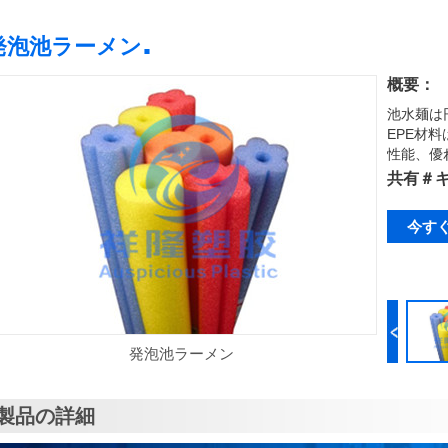
.
発泡池ラーメン
概要：
池水麺は
EPE材
性能、優
共有＃
今す
発泡池ラーメン
製品の詳細